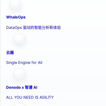
WhaleOps
DataOps 驱动的智能分析新体验
云器
Single Engine for All
Denodo x 智谱 AI
ALL YOU NEED IS AGILITY