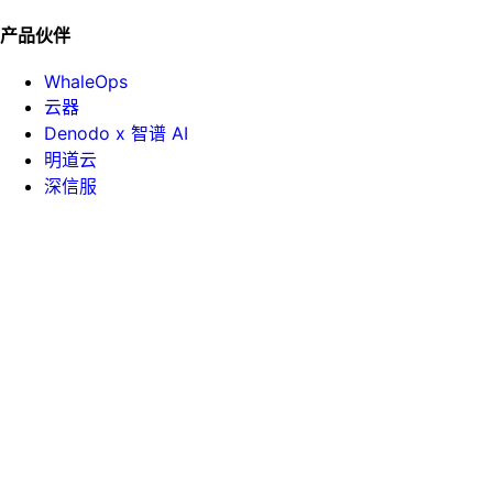
产品伙伴
WhaleOps
云器
Denodo x 智谱 AI
明道云
深信服
帮助手册
API 文档
课堂中心
白皮书
技术博客