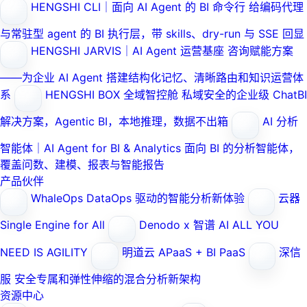
HENGSHI CLI｜面向 AI Agent 的 BI 命令行
给编码代理
与常驻型 agent 的 BI 执行层，带 skills、dry-run 与 SSE 回显
HENGSHI JARVIS｜AI Agent 运营基座
咨询赋能方案
——为企业 AI Agent 搭建结构化记忆、清晰路由和知识运营体
系
HENGSHI BOX 全域智控舱
私域安全的企业级 ChatBI
解决方案，Agentic BI，本地推理，数据不出箱
AI 分析
智能体｜AI Agent for BI & Analytics
面向 BI 的分析智能体，
覆盖问数、建模、报表与智能报告
产品伙伴
WhaleOps
DataOps 驱动的智能分析新体验
云器
Single Engine for All
Denodo x 智谱 AI
ALL YOU
NEED IS AGILITY
明道云
APaaS + BI PaaS
深信
服
安全专属和弹性伸缩的混合分析新架构
资源中心