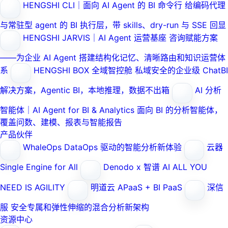
HENGSHI CLI｜面向 AI Agent 的 BI 命令行
给编码代理
与常驻型 agent 的 BI 执行层，带 skills、dry-run 与 SSE 回显
HENGSHI JARVIS｜AI Agent 运营基座
咨询赋能方案
——为企业 AI Agent 搭建结构化记忆、清晰路由和知识运营体
系
HENGSHI BOX 全域智控舱
私域安全的企业级 ChatBI
解决方案，Agentic BI，本地推理，数据不出箱
AI 分析
智能体｜AI Agent for BI & Analytics
面向 BI 的分析智能体，
覆盖问数、建模、报表与智能报告
产品伙伴
WhaleOps
DataOps 驱动的智能分析新体验
云器
Single Engine for All
Denodo x 智谱 AI
ALL YOU
NEED IS AGILITY
明道云
APaaS + BI PaaS
深信
服
安全专属和弹性伸缩的混合分析新架构
资源中心