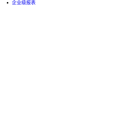
企业级报表
WhaleOps
云器
Denodo x 智谱 AI
明道云
深信服
帮助手册
API 文档
课堂中心
白皮书
技术博客