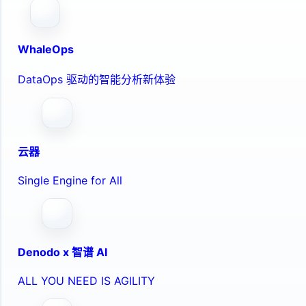
WhaleOps
DataOps 驱动的智能分析新体验
云器
Single Engine for All
Denodo x 智谱 AI
ALL YOU NEED IS AGILITY