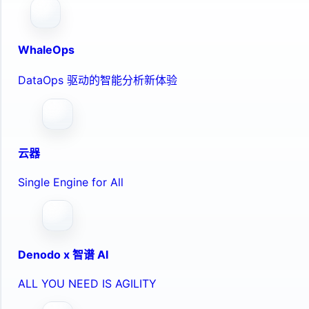
WhaleOps
DataOps 驱动的智能分析新体验
云器
Single Engine for All
Denodo x 智谱 AI
ALL YOU NEED IS AGILITY