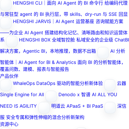
HENGSHI CLI｜面向 AI Agent 的 BI 命令行
给编码代理
与常驻型 agent 的 BI 执行层，带 skills、dry-run 与 SSE 回显
HENGSHI JARVIS｜AI Agent 运营基座
咨询赋能方案
——为企业 AI Agent 搭建结构化记忆、清晰路由和知识运营体
系
HENGSHI BOX 全域智控舱
私域安全的企业级 ChatBI
解决方案，Agentic BI，本地推理，数据不出箱
AI 分析
智能体｜AI Agent for BI & Analytics
面向 BI 的分析智能体，
覆盖问数、建模、报表与智能报告
产品伙伴
WhaleOps
DataOps 驱动的智能分析新体验
云器
Single Engine for All
Denodo x 智谱 AI
ALL YOU
NEED IS AGILITY
明道云
APaaS + BI PaaS
深信
服
安全专属和弹性伸缩的混合分析新架构
资源中心