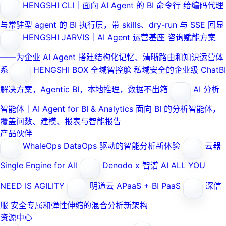
HENGSHI CLI｜面向 AI Agent 的 BI 命令行
给编码代理
与常驻型 agent 的 BI 执行层，带 skills、dry-run 与 SSE 回显
HENGSHI JARVIS｜AI Agent 运营基座
咨询赋能方案
——为企业 AI Agent 搭建结构化记忆、清晰路由和知识运营体
系
HENGSHI BOX 全域智控舱
私域安全的企业级 ChatBI
解决方案，Agentic BI，本地推理，数据不出箱
AI 分析
智能体｜AI Agent for BI & Analytics
面向 BI 的分析智能体，
覆盖问数、建模、报表与智能报告
产品伙伴
WhaleOps
DataOps 驱动的智能分析新体验
云器
Single Engine for All
Denodo x 智谱 AI
ALL YOU
NEED IS AGILITY
明道云
APaaS + BI PaaS
深信
服
安全专属和弹性伸缩的混合分析新架构
资源中心