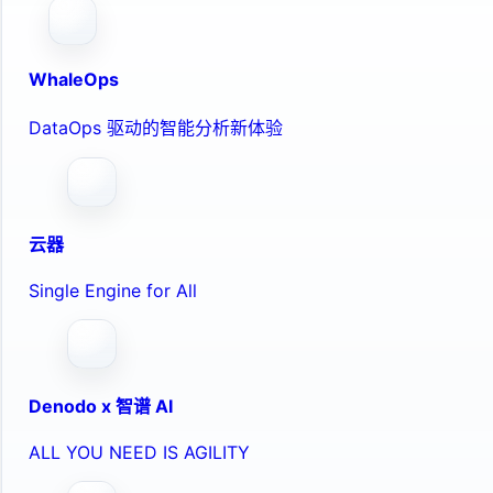
WhaleOps
DataOps 驱动的智能分析新体验
云器
Single Engine for All
Denodo x 智谱 AI
ALL YOU NEED IS AGILITY