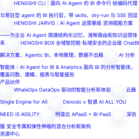
HENGSHI CLI｜面向 AI Agent 的 BI 命令行
给编码代理
与常驻型 agent 的 BI 执行层，带 skills、dry-run 与 SSE 回显
HENGSHI JARVIS｜AI Agent 运营基座
咨询赋能方案
——为企业 AI Agent 搭建结构化记忆、清晰路由和知识运营体
系
HENGSHI BOX 全域智控舱
私域安全的企业级 ChatBI
解决方案，Agentic BI，本地推理，数据不出箱
AI 分析
智能体｜AI Agent for BI & Analytics
面向 BI 的分析智能体，
覆盖问数、建模、报表与智能报告
产品伙伴
WhaleOps
DataOps 驱动的智能分析新体验
云器
Single Engine for All
Denodo x 智谱 AI
ALL YOU
NEED IS AGILITY
明道云
APaaS + BI PaaS
深信
服
安全专属和弹性伸缩的混合分析新架构
资源中心