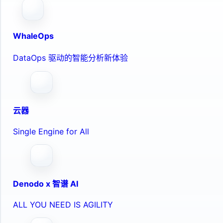
WhaleOps
DataOps 驱动的智能分析新体验
云器
Single Engine for All
Denodo x 智谱 AI
ALL YOU NEED IS AGILITY