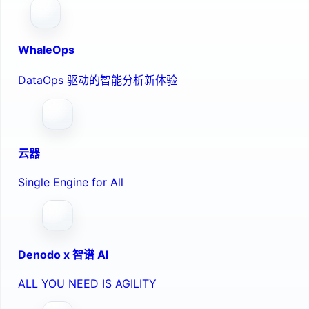
WhaleOps
DataOps 驱动的智能分析新体验
云器
Single Engine for All
Denodo x 智谱 AI
ALL YOU NEED IS AGILITY