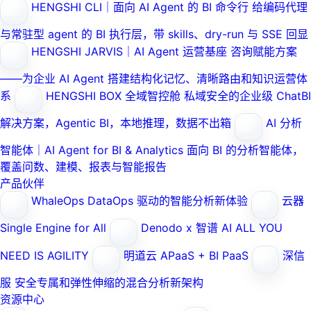
HENGSHI CLI｜面向 AI Agent 的 BI 命令行
给编码代理
与常驻型 agent 的 BI 执行层，带 skills、dry-run 与 SSE 回显
HENGSHI JARVIS｜AI Agent 运营基座
咨询赋能方案
——为企业 AI Agent 搭建结构化记忆、清晰路由和知识运营体
系
HENGSHI BOX 全域智控舱
私域安全的企业级 ChatBI
解决方案，Agentic BI，本地推理，数据不出箱
AI 分析
智能体｜AI Agent for BI & Analytics
面向 BI 的分析智能体，
覆盖问数、建模、报表与智能报告
产品伙伴
WhaleOps
DataOps 驱动的智能分析新体验
云器
Single Engine for All
Denodo x 智谱 AI
ALL YOU
NEED IS AGILITY
明道云
APaaS + BI PaaS
深信
服
安全专属和弹性伸缩的混合分析新架构
资源中心