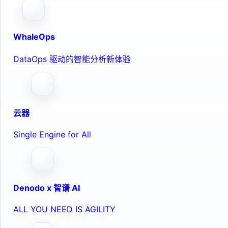
WhaleOps
DataOps 驱动的智能分析新体验
云器
Single Engine for All
Denodo x 智谱 AI
ALL YOU NEED IS AGILITY