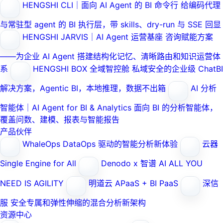
HENGSHI CLI｜面向 AI Agent 的 BI 命令行
给编码代理
与常驻型 agent 的 BI 执行层，带 skills、dry-run 与 SSE 回显
HENGSHI JARVIS｜AI Agent 运营基座
咨询赋能方案
——为企业 AI Agent 搭建结构化记忆、清晰路由和知识运营体
系
HENGSHI BOX 全域智控舱
私域安全的企业级 ChatBI
解决方案，Agentic BI，本地推理，数据不出箱
AI 分析
智能体｜AI Agent for BI & Analytics
面向 BI 的分析智能体，
覆盖问数、建模、报表与智能报告
产品伙伴
WhaleOps
DataOps 驱动的智能分析新体验
云器
Single Engine for All
Denodo x 智谱 AI
ALL YOU
NEED IS AGILITY
明道云
APaaS + BI PaaS
深信
服
安全专属和弹性伸缩的混合分析新架构
资源中心