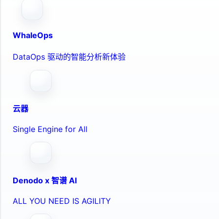
WhaleOps
DataOps 驱动的智能分析新体验
云器
Single Engine for All
Denodo x 智谱 AI
ALL YOU NEED IS AGILITY