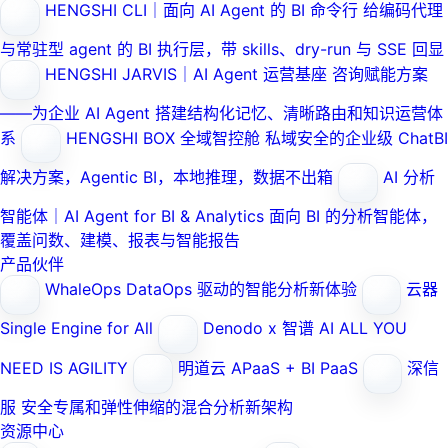
HENGSHI CLI｜面向 AI Agent 的 BI 命令行
给编码代理
与常驻型 agent 的 BI 执行层，带 skills、dry-run 与 SSE 回显
HENGSHI JARVIS｜AI Agent 运营基座
咨询赋能方案
——为企业 AI Agent 搭建结构化记忆、清晰路由和知识运营体
系
HENGSHI BOX 全域智控舱
私域安全的企业级 ChatBI
解决方案，Agentic BI，本地推理，数据不出箱
AI 分析
智能体｜AI Agent for BI & Analytics
面向 BI 的分析智能体，
覆盖问数、建模、报表与智能报告
产品伙伴
WhaleOps
DataOps 驱动的智能分析新体验
云器
Single Engine for All
Denodo x 智谱 AI
ALL YOU
NEED IS AGILITY
明道云
APaaS + BI PaaS
深信
服
安全专属和弹性伸缩的混合分析新架构
资源中心