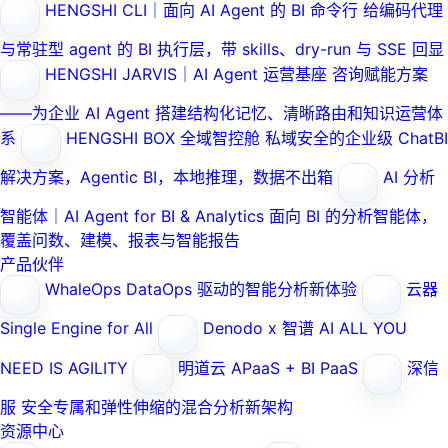
HENGSHI CLI｜面向 AI Agent 的 BI 命令行
给编码代理
与常驻型 agent 的 BI 执行层，带 skills、dry-run 与 SSE 回显
HENGSHI JARVIS｜AI Agent 运营基座
咨询赋能方案
——为企业 AI Agent 搭建结构化记忆、清晰路由和知识运营体
系
HENGSHI BOX 全域智控舱
私域安全的企业级 ChatBI
解决方案，Agentic BI，本地推理，数据不出箱
AI 分析
智能体｜AI Agent for BI & Analytics
面向 BI 的分析智能体，
覆盖问数、建模、报表与智能报告
产品伙伴
WhaleOps
DataOps 驱动的智能分析新体验
云器
Single Engine for All
Denodo x 智谱 AI
ALL YOU
NEED IS AGILITY
明道云
APaaS + BI PaaS
深信
服
安全专属和弹性伸缩的混合分析新架构
资源中心