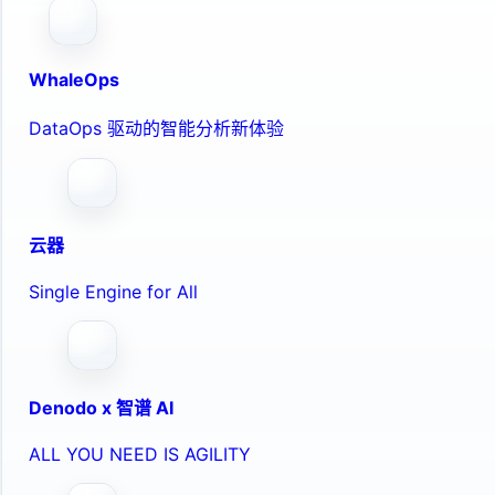
WhaleOps
DataOps 驱动的智能分析新体验
云器
Single Engine for All
Denodo x 智谱 AI
ALL YOU NEED IS AGILITY